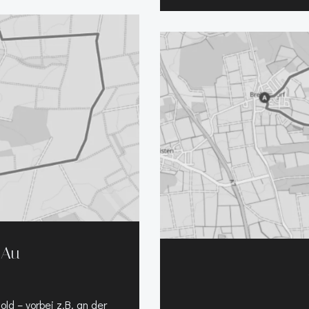
 Au
d – vorbei z.B. an der