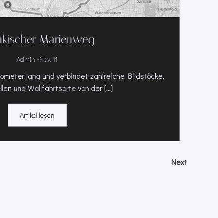
nkischer Marienweg
-
Admin
Nov. 11
ometer lang und verbindet zahlreiche Bildstöcke,
len und Wallfahrtsorte von der […]
Artikel lesen
Post
Next
navi