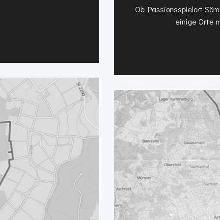
Ob Passionsspielort Sö
einige Orte m