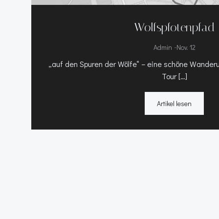
Wolfspfotenpfad
-
Admin
Nov. 12
„auf den Spuren der Wölfe“ – eine schöne Wander
Tour […]
Artikel lesen
Posts
navigation