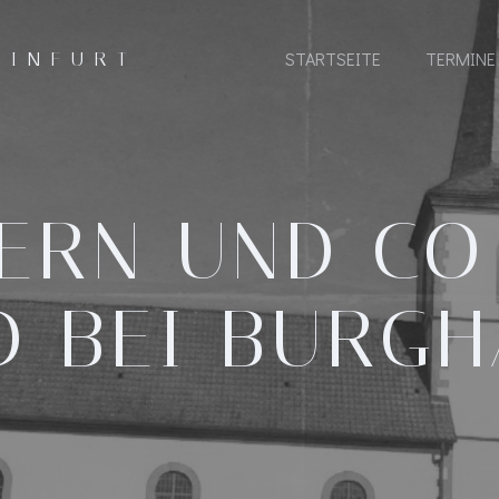
EINFURT
STARTSEITE
TERMINE
ERN UND CO 
D BEI BURG