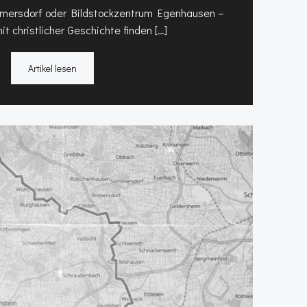
mmersdorf oder Bildstockzentrum Egenhausen –
it christlicher Geschichte finden […]
Artikel lesen