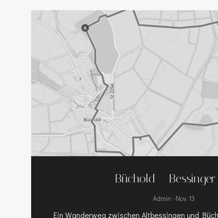
Büchold – Bessinger
-
Admin
Nov. 13
Ein Wanderweg zwischen Altbessingen und Büchol