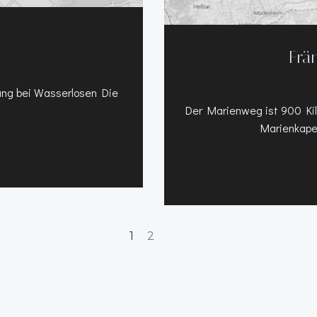
Frä
ung bei Wasserlosen Die
Der Marienweg ist 900 Kil
Marienkapel
Page
Page
1
2