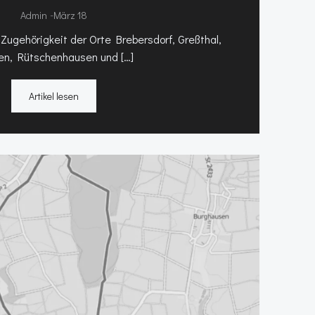
-
Admin
März 18
 Zugehörigkeit der Orte Brebersdorf, Greßthal,
en, Rütschenhausen und […]
Artikel lesen