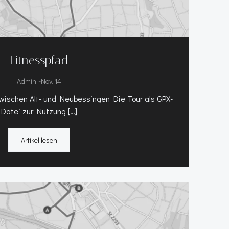
Fitnesspfad
-
Admin
Nov. 14
ischen Alt- und Neubessingen Die Tour als GPX-
Datei zur Nutzung […]
Artikel lesen