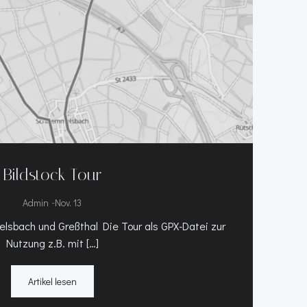
Bildstock Tour
-
Admin
Nov. 13
sbach und Greßthal Die Tour als GPX-Datei zur
Nutzung z.B. mit […]
Artikel lesen