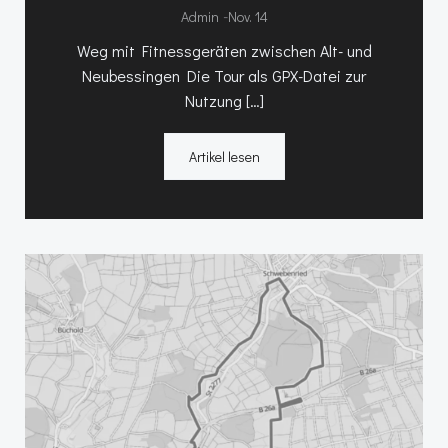
-
Admin
Nov. 14
Weg mit Fitnessgeräten zwischen Alt- und
Neubessingen Die Tour als GPX-Datei zur
Nutzung […]
Artikel lesen