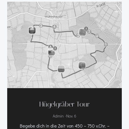
Hügelgräber Tour
-
Admin
Nov. 6
Begebe dich in die Zeit von 450 – 750 v.Chr. –